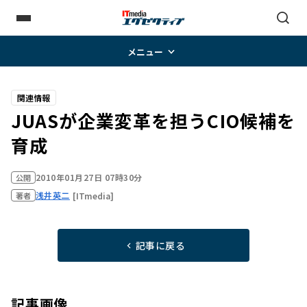
メニュー
関連情報
JUASが企業変革を担うCIO候補を
育成
2010年01月27日 07時30分
公開
浅井英二
[ITmedia]
著者
記事に戻る
記事画像