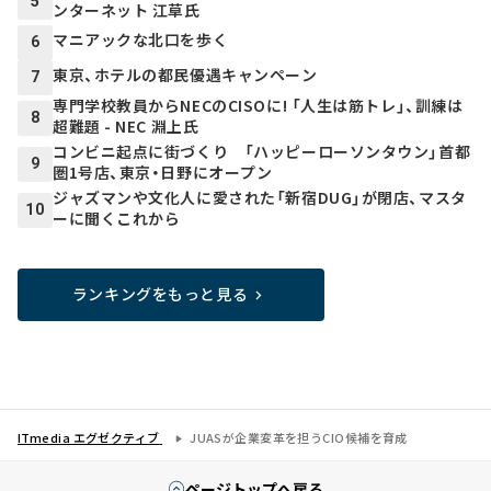
5
ンターネット 江草氏
マニアックな北口を歩く
6
東京、ホテルの都民優遇キャンペーン
7
専門学校教員からNECのCISOに! 「人生は筋トレ」、訓練は
8
超難題 - NEC 淵上氏
コンビニ起点に街づくり 「ハッピーローソンタウン」首都
9
圏1号店、東京・日野にオープン
ジャズマンや文化人に愛された「新宿DUG」が閉店、マスタ
10
ーに聞くこれから
ランキングをもっと見る
ITmedia エグゼクティブ
JUASが企業変革を担うCIO候補を育成
ページトップへ戻る