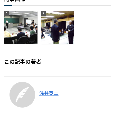
1
2
この記事の著者
浅井英二