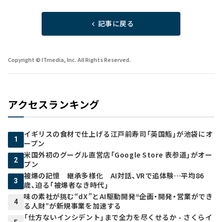
記事に戻る
Copyright © ITmedia, Inc. All Rights Reserved.
アクセスランキング
イギリスの食材で仕上げる江戸前寿司「英国鮨」が池袋にオ
1
ープン
米国外初のグーグル直営店「Google Store 表参道」がオー
2
プン
被爆の記憶 継承多様化 AI対話、VRで追体験…平均86
3
歳、迫る「被爆者なき時代」
味の素社が挑む“dX”とAI駆動開発――“企画・開発・営業ができ
4
る人財”が新規事業を加速する
「仕方ないインシデント」まで全力を尽くせるか - さくらイ