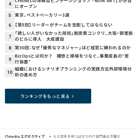
CHANELの体験型ビンテージショップ 「NUIR ART」が渋谷
4
にオープン
東京、ベストベーカリー3選
5
【第5回】リーダーがチームを支配してはならない
6
「欲しい人がいなかった技術」脱炭素コンクリ、大阪・御堂筋
7
のビルに導入 大成建設
第50回：なぜ「優秀なマネジャー」ほど経営に嫌われるのか
8
BizOpsとは何か？ 構想と現場をつなぐ、事業成長の“実
9
行装置”
組織におけるシナリオプランニングの実践方法――外部環境分
10
析の進め方
ランキングをもっと見る
ITmedia エグゼクティブ
ただ定年を待つばかりのIT部門長は不要だ