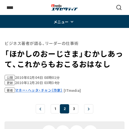
メニュー
ビジネス著者が語る、リーダーの仕事術
「ほかしのおーじさま」――むかしあっ
て、これからもおこるおはなし
2010年02月04日 08時01分
公開
2010年12月20日 03時34分
更新
マネー・ヘッタ・チャン（作家）
[ITmedia]
著者
1
2
3