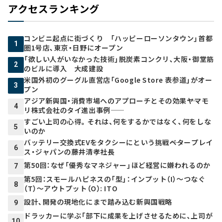
アクセスランキング
コンビニ起点に街づくり 「ハッピーローソンタウン」首都
1
圏1号店、東京・日野にオープン
「欲しい人がいなかった技術」脱炭素コンクリ、大阪・御堂筋
2
のビルに導入 大成建設
米国外初のグーグル直営店「Google Store 表参道」がオー
3
プン
アジア新興国・消費市場へのアプローチとその効果――ヤマモ
4
リ株式会社のタイ進出事例――
すごい上司の心得。それは、何をするかではなく、何をしな
5
いのか
バッテリー交換式EVをタクシーにという挑戦――ベタープレイ
6
ス・ジャパンの藤井清孝社長
第50回：なぜ「優秀なマネジャー」ほど経営に嫌われるのか
7
第5回：スモールハピネスの「型」：インプット（I）～つなぐ
8
（T）～アウトプット（O）: ITO
設計、開発の現地化にまで踏み込む新興国戦略
9
ドラッカーに学ぶ「部下に成果を上げさせるために、上司が
10