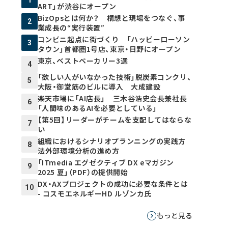
ART」が渋谷にオープン
BizOpsとは何か？ 構想と現場をつなぐ、事
2
業成長の“実行装置”
コンビニ起点に街づくり 「ハッピーローソン
3
タウン」首都圏1号店、東京・日野にオープン
東京、ベストベーカリー3選
4
「欲しい人がいなかった技術」脱炭素コンクリ、
5
大阪・御堂筋のビルに導入 大成建設
楽天市場に「AI店長」 三木谷浩史会長兼社長
6
「人間味のあるAIを必要としている」
【第5回】リーダーがチームを支配してはならな
7
い
組織におけるシナリオプランニングの実践方
8
法――外部環境分析の進め方
「ITmedia エグゼクティブ DX eマガジン
9
2025 夏」（PDF）の提供開始
DX・AXプロジェクトの成功に必要な条件とは
10
- コスモエネルギーHD ルゾンカ氏
もっと見る