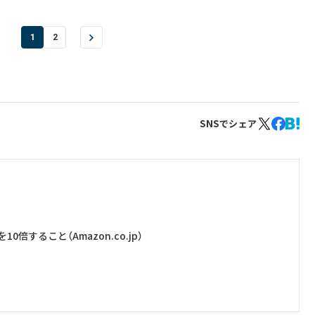
1
2
SNSでシェア
すること（Amazon.co.jp）