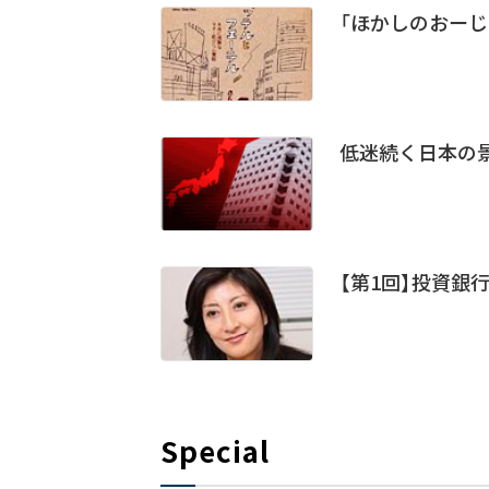
「ほかしのおーじ
低迷続く日本の
【第1回】投資銀
Special