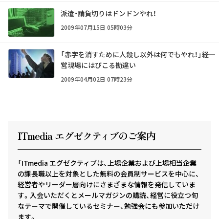
派遣・請負切りはドンドンやれ！
2009年07月15日 05時03分
「赤字を消すために人殺し以外は何でもやれ！」――経
営現場にはびこる勘違い
2009年04月02日 07時23分
ITmedia エグゼクテ
ィ
ブのご案内
「ITmedia エグゼクティブは、上場企業および上場相当企業
の課長職以上を対象とした無料の会員制サービスを中心に、
経営者やリーダー層向けにさまざまな情報を発信していま
す。入会いただくとメールマガジンの購読、経営に役立つ旬
なテーマで開催しているセミナー、勉強会にも参加いただけ
ます。