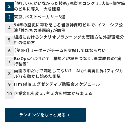
「欲しい人がいなかった技術」脱炭素コンクリ、大阪・御堂筋
2
のビルに導入 大成建設
東京、ベストベーカリー3選
3
54年の歴史に幕を閉じる岩波神保町ビルで、イマーシブ公
4
演「僕たちの映画館」が開催
組織におけるシナリオプランニングの実践方法――外部環境分
5
析の進め方
【第5回】リーダーがチームを支配してはならない
6
BizOpsとは何か？ 構想と現場をつなぐ、事業成長の“実
7
行装置”
画面の中だけで満足してない？ AIが「現実世界（フィジカ
8
ル）」を動かし始めた衝撃
ITmedia エグゼクティブ勉強会スケジュール
9
企業文化を変え、考え方を根本から変える
10
ランキングをもっと見る