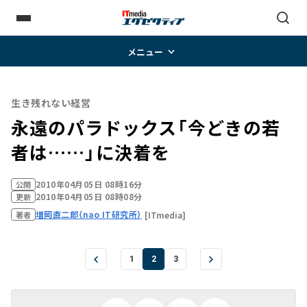
メニュー
生き残れない経営
永遠のパラドックス「今どきの若
者は……」に決着を
2010年04月05日 08時16分
公開
2010年04月05日 08時08分
更新
増岡直二郎（nao IT研究所）
[ITmedia]
著者
1
2
3