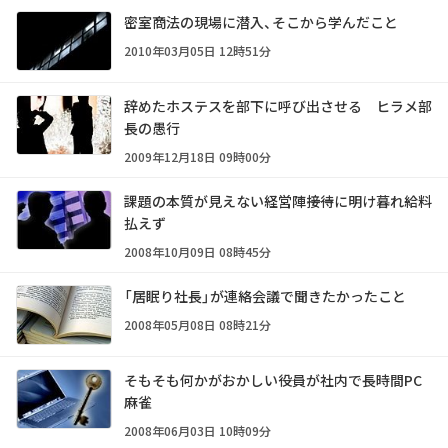
密室商法の現場に潜入、そこから学んだこと
2010年03月05日 12時51分
辞めたホステスを部下に呼び出させる ヒラメ部
長の愚行
2009年12月18日 09時00分
課題の本質が見えない経営陣――接待に明け暮れ給料
払えず
2008年10月09日 08時45分
「居眠り社長」が連絡会議で聞きたかったこと
2008年05月08日 08時21分
そもそも何かがおかしい――役員が社内で長時間PC
麻雀
2008年06月03日 10時09分