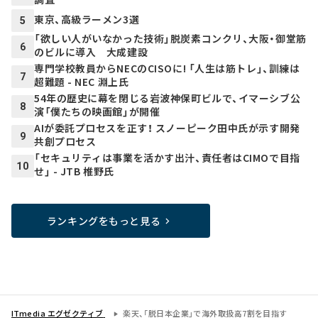
東京、高級ラーメン3選
5
「欲しい人がいなかった技術」脱炭素コンクリ、大阪・御堂筋
6
のビルに導入 大成建設
専門学校教員からNECのCISOに! 「人生は筋トレ」、訓練は
7
超難題 - NEC 淵上氏
54年の歴史に幕を閉じる岩波神保町ビルで、イマーシブ公
8
演「僕たちの映画館」が開催
AIが委託プロセスを正す！ スノーピーク田中氏が示す開発
9
共創プロセス
「セキュリティは事業を活かす出汁、責任者はCIMOで目指
10
せ」 - JTB 椎野氏
ランキングをもっと見る
ITmedia エグゼクティブ
楽天、「脱日本企業」で海外取扱高7割を目指す