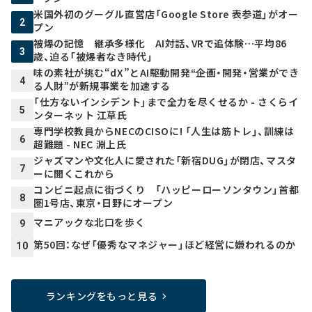
米国外初のグーグル直営店「Google Store 表参道」がオー
2
プン
被爆の記憶 継承多様化 AI対話、VRで追体験…平均86
3
歳、迫る「被爆者なき時代」
味の素社が挑む“dX”とAI駆動開発――“企画・開発・営業ができ
4
る人財”が新規事業を加速する
「仕方ないインシデント」まで全力を尽くせるか - さくらイ
5
ンターネット 江草氏
専門学校教員からNECのCISOに! 「人生は筋トレ」、訓練は
6
超難題 - NEC 淵上氏
ジャズマンや文化人に愛された「新宿DUG」が閉店、マスタ
7
ーに聞くこれから
コンビニ起点に街づくり 「ハッピーローソンタウン」首都
8
圏1号店、東京・日野にオープン
マニアックな北口を歩く
9
第50回：なぜ「優秀なマネジャー」ほど経営に嫌われるのか
10
ランキングをもっと見る