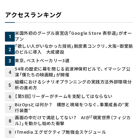
アクセスランキング
米国外初のグーグル直営店「Google Store 表参道」がオー
1
プン
「欲しい人がいなかった技術」脱炭素コンクリ、大阪・御堂筋
2
のビルに導入 大成建設
東京、ベストベーカリー3選
3
54年の歴史に幕を閉じる岩波神保町ビルで、イマーシブ公
4
演「僕たちの映画館」が開催
組織におけるシナリオプランニングの実践方法――外部環境分
5
析の進め方
【第5回】リーダーがチームを支配してはならない
6
BizOpsとは何か？ 構想と現場をつなぐ、事業成長の“実
7
行装置”
画面の中だけで満足してない？ AIが「現実世界（フィジカ
8
ル）」を動かし始めた衝撃
ITmedia エグゼクティブ勉強会スケジュール
9