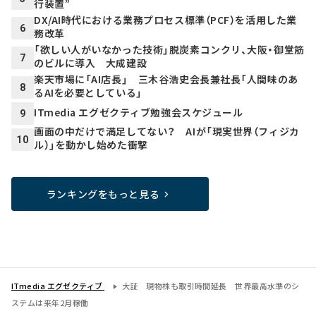
行装置”
DX/AI時代における業務プロセス標準（PCF）を活用した業
6
務改革
「欲しい人がいなかった技術」脱炭素コンクリ、大阪・御堂筋
7
のビルに導入 大成建設
楽天市場に「AI店長」 三木谷浩史会長兼社長「人間味のあ
8
るAIを必要としている」
ITmedia エグゼクティブ勉強会スケジュール
9
画面の中だけで満足してない？ AIが「現実世界（フィジカ
10
ル）」を動かし始めた衝撃
ランキングをもっと見る
ITmedia エグゼクティブ
大証 現物株も取引時間延長 世界最高水準のシ
ステムは来年2月稼働