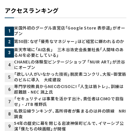
アクセスランキング
米国外初のグーグル直営店「Google Store 表参道」がオー
1
プン
第50回：なぜ「優秀なマネジャー」ほど経営に嫌われるのか
2
楽天市場に「AI店長」 三木谷浩史会長兼社長「人間味のあ
3
るAIを必要としている」
CHANELの体験型ビンテージショップ 「NUIR ART」が渋谷
4
にオープン
「欲しい人がいなかった技術」脱炭素コンクリ、大阪・御堂筋
5
のビルに導入 大成建設
専門学校教員からNECのCISOに! 「人生は筋トレ」、訓練は
6
超難題 - NEC 淵上氏
「セキュリティは事業を活かす出汁、責任者はCIMOで目指
7
せ」 - JTB 椎野氏
私鉄沿線ランキング、高所得者が集まるのは井の頭線 NRI
8
調査
54年の歴史に幕を閉じる岩波神保町ビルで、イマーシブ公
9
演「僕たちの映画館」が開催