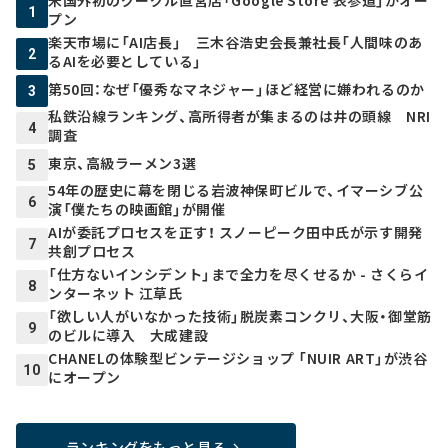
米国外初のグーグル直営店「Google Store 表参道」がオー
1
プン
楽天市場に「AI店長」 三木谷浩史会長兼社長「人間味のあ
2
るAIを必要としている」
第50回：なぜ「優秀なマネジャー」ほど経営に嫌われるのか
3
私鉄沿線ランキング、高所得者が集まるのは井の頭線 NRI
4
調査
東京、高級ラーメン3選
5
54年の歴史に幕を閉じる岩波神保町ビルで、イマーシブ公
6
演「僕たちの映画館」が開催
AIが委託プロセスを正す！ スノーピーク田中氏が示す開発
7
共創プロセス
「仕方ないインシデント」まで全力を尽くせるか - さくらイ
8
ンターネット 江草氏
「欲しい人がいなかった技術」脱炭素コンクリ、大阪・御堂筋
9
のビルに導入 大成建設
CHANELの体験型ビンテージショップ 「NUIR ART」が渋谷
10
にオープン
ランキングをもっと見る