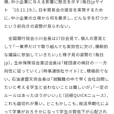
摘、中小企業に与える影響に懸念を示す（毎日jpサイ
ト ’10.11.19.）。日本貿易会の提言を実現するため
に、中小企業の立場から何を要求し、どんな手を打つか
という前向きの姿勢が見られない。
全国銀行協会小川会長は17日会見で、個人の意見と
して「一業界だけで取り組んでも実効性に欠け、横断的
な議論に参加していきたい」と様子見の姿勢だ（毎日
jp）。生命保険協会渡辺会長は「経団連の検討の……方
向性に従っていく」（時事通信社サイト）と、積極的でな
い。石油連盟天坊会長は「就職難の中で早く会社訪問し
たいと考える学生と会わないことは難しいが」「一定の
ルールはあったほうがいい」と（日経QUICKニュース）、
これも歯切れが悪い。どこもかしこも、就活早期化によ
って学業がおろそかになって学生の質低下が心配され