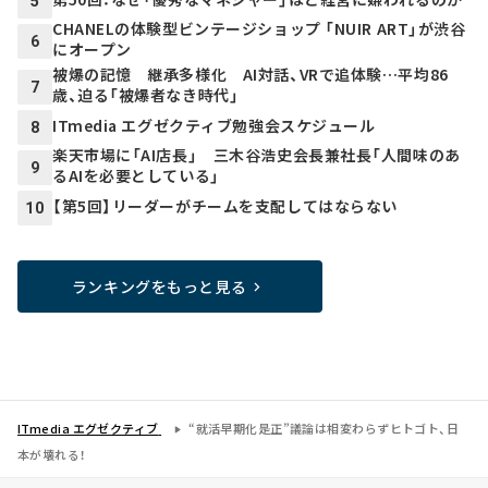
5
CHANELの体験型ビンテージショップ 「NUIR ART」が渋谷
6
にオープン
被爆の記憶 継承多様化 AI対話、VRで追体験…平均86
7
歳、迫る「被爆者なき時代」
ITmedia エグゼクティブ勉強会スケジュール
8
楽天市場に「AI店長」 三木谷浩史会長兼社長「人間味のあ
9
るAIを必要としている」
【第5回】リーダーがチームを支配してはならない
10
ランキングをもっと見る
ITmedia エグゼクティブ
“就活早期化是正”議論は相変わらずヒトゴト、日
本が壊れる！