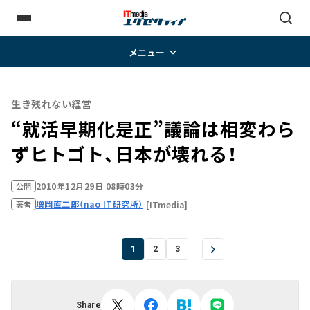
メニュー
生き残れない経営
“就活早期化是正”議論は相変わら
ずヒトゴト、日本が壊れる！
2010年12月29日 08時03分
公開
増岡直二郎（nao IT研究所）
[ITmedia]
著者
1
2
3
Share