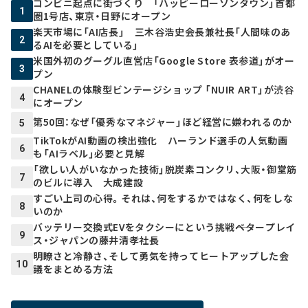
コンビニ起点に街づくり 「ハッピーローソンタウン」首都
1
圏1号店、東京・日野にオープン
楽天市場に「AI店長」 三木谷浩史会長兼社長「人間味のあ
2
るAIを必要としている」
米国外初のグーグル直営店「Google Store 表参道」がオー
3
プン
CHANELの体験型ビンテージショップ 「NUIR ART」が渋谷
4
にオープン
第50回：なぜ「優秀なマネジャー」ほど経営に嫌われるのか
5
TikTokがAI動画の検出強化 ハーランド選手の人気動画
6
も「AIラベル」必要と見解
「欲しい人がいなかった技術」脱炭素コンクリ、大阪・御堂筋
7
のビルに導入 大成建設
すごい上司の心得。それは、何をするかではなく、何をしな
8
いのか
バッテリー交換式EVをタクシーにという挑戦――ベタープレイ
9
ス・ジャパンの藤井清孝社長
明瞭さと冷静さ、そして勇気を持ってヒートアップした会
10
議をまとめる方法