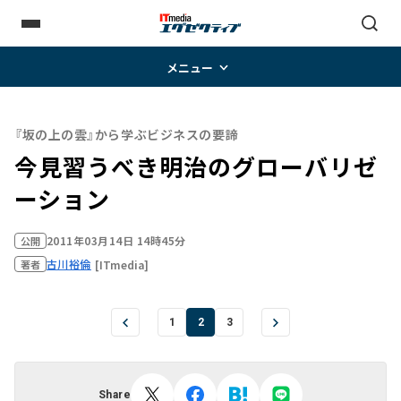
メニュー
『坂の上の雲』から学ぶビジネスの要諦
今見習うべき明治のグローバリゼ
ーション
2011年03月14日 14時45分
公開
古川裕倫
[ITmedia]
著者
1
2
3
Share