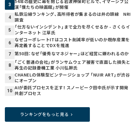
54年の歴史に幕を閉じる岩波神保町ビルで、イマーシブ公
3
演「僕たちの映画館」が開催
私鉄沿線ランキング、高所得者が集まるのは井の頭線 NRI
4
調査
「仕方ないインシデント」まで全力を尽くせるか - さくらイ
5
ンターネット 江草氏
なぜコーポレートITはコスト削減率が低いのか――既存産業を
6
再定義することでDXを推進
第50回：なぜ「優秀なマネジャー」ほど経営に嫌われるのか
7
「ごく普通の会社」がランサムウェア被害で直面した損失と
8
再生の記録――菱機工業 小川弘幹氏
CHANELの体験型ビンテージショップ 「NUIR ART」が渋谷
9
にオープン
AIが委託プロセスを正す！ スノーピーク田中氏が示す開発
10
共創プロセス
ランキングをもっと見る