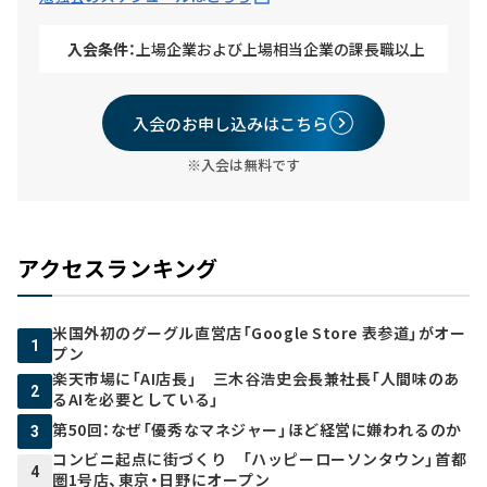
入会条件：
上場企業および上場相当企業の課長職以上
入会のお申し込みはこちら
※入会は無料です
アクセスランキング
米国外初のグーグル直営店「Google Store 表参道」がオー
1
プン
楽天市場に「AI店長」 三木谷浩史会長兼社長「人間味のあ
2
るAIを必要としている」
第50回：なぜ「優秀なマネジャー」ほど経営に嫌われるのか
3
コンビニ起点に街づくり 「ハッピーローソンタウン」首都
4
圏1号店、東京・日野にオープン