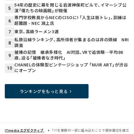
54年の歴史に幕を閉じる岩波神保町ビルで、イマーシブ公
5
演「僕たちの映画館」が開催
専門学校教員からNECのCISOに! 「人生は筋トレ」、訓練は
6
超難題 - NEC 淵上氏
東京、高級ラーメン3選
7
私鉄沿線ランキング、高所得者が集まるのは井の頭線 NRI
8
調査
被爆の記憶 継承多様化 AI対話、VRで追体験…平均86
9
歳、迫る「被爆者なき時代」
CHANELの体験型ビンテージショップ 「NUIR ART」が渋谷
10
にオープン
ランキングをもっと見る
ITmedia エグゼクティブ
「ITを業務の一部に組み込むことで競争優位を確立