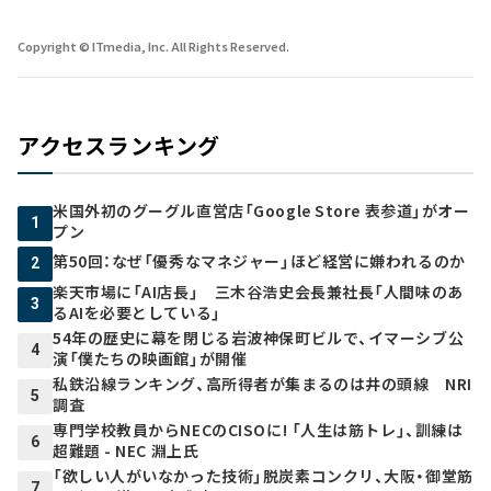
Copyright © ITmedia, Inc. All Rights Reserved.
アクセスランキング
米国外初のグーグル直営店「Google Store 表参道」がオー
1
プン
第50回：なぜ「優秀なマネジャー」ほど経営に嫌われるのか
2
楽天市場に「AI店長」 三木谷浩史会長兼社長「人間味のあ
3
るAIを必要としている」
54年の歴史に幕を閉じる岩波神保町ビルで、イマーシブ公
4
演「僕たちの映画館」が開催
私鉄沿線ランキング、高所得者が集まるのは井の頭線 NRI
5
調査
専門学校教員からNECのCISOに! 「人生は筋トレ」、訓練は
6
超難題 - NEC 淵上氏
「欲しい人がいなかった技術」脱炭素コンクリ、大阪・御堂筋
7