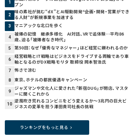
1
プン
味の素社が挑む“dX”とAI駆動開発――“企画・開発・営業ができ
2
る人財”が新規事業を加速する
マニアックな北口を歩く
3
被爆の記憶 継承多様化 AI対話、VRで追体験…平均86
4
歳、迫る「被爆者なき時代」
第50回：なぜ「優秀なマネジャー」ほど経営に嫌われるのか
5
経営戦略とIT戦略はビジネスをドライブする両輪であり車
6
軸となるのがDX戦略――モリタ 取締役 岡本智浩氏
怖さで涼む
7
東京、ホテルの都民優遇キャンペーン
8
ジャズマンや文化人に愛された「新宿DUG」が閉店、マスタ
9
ーに聞くこれから
逆風吹き荒れるコンビニをどう変えるか～3兆円の巨大ビ
10
ジネスの変革を担う澤田貴司社長の挑戦
ランキングをもっと見る