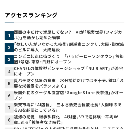
アクセスランキング
画面の中だけで満足してない？ AIが「現実世界（フィジカ
1
ル）」を動かし始めた衝撃
「欲しい人がいなかった技術」脱炭素コンクリ、大阪・御堂筋
2
のビルに導入 大成建設
コンビニ起点に街づくり 「ハッピーローソンタウン」首都
3
圏1号店、東京・日野にオープン
CHANELの体験型ビンテージショップ 「NUIR ART」が渋谷
4
にオープン
夏バテ防ぐ猛暑の食事 水分補給だけでは不十分、鍵は「必
5
要な栄養素をバランスよく」
米国外初のグーグル直営店「Google Store 表参道」がオー
6
プン
楽天市場に「AI店長」 三木谷浩史会長兼社長「人間味のあ
7
るAIを必要としている」
被爆の記憶 継承多様化 AI対話、VRで追体験…平均86
8
歳、迫る「被爆者なき時代」
DX・AXプロジェクトの成功に必要な条件とは - コスモエネ