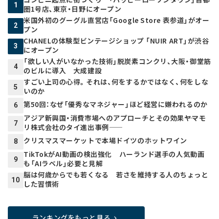
1
圏1号店、東京・日野にオープン
米国外初のグーグル直営店「Google Store 表参道」がオー
2
プン
CHANELの体験型ビンテージショップ 「NUIR ART」が渋谷
3
にオープン
「欲しい人がいなかった技術」脱炭素コンクリ、大阪・御堂筋
4
のビルに導入 大成建設
すごい上司の心得。それは、何をするかではなく、何をしな
5
いのか
第50回：なぜ「優秀なマネジャー」ほど経営に嫌われるのか
6
アジア新興国・消費市場へのアプローチとその効果――ヤマモ
7
リ株式会社のタイ進出事例――
クリスマスマーケットで本場ドイツのホットワイン
8
TikTokがAI動画の検出強化 ハーランド選手の人気動画
9
も「AIラベル」必要と見解
脳は何歳からでも若くなる 若さを維持する人のちょっと
10
した習慣術
ランキングをもっと見る