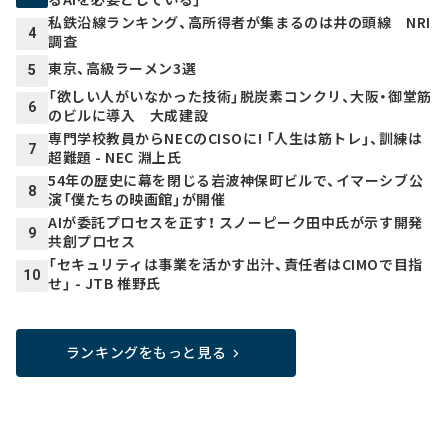
私鉄沿線ランキング、高所得者が集まるのは井の頭線 NRI
4
調査
東京、高級ラーメン3選
5
「欲しい人がいなかった技術」脱炭素コンクリ、大阪・御堂筋
6
のビルに導入 大成建設
専門学校教員からNECのCISOに! 「人生は筋トレ」、訓練は
7
超難題 - NEC 淵上氏
54年の歴史に幕を閉じる岩波神保町ビルで、イマーシブ公
8
演「僕たちの映画館」が開催
AIが委託プロセスを正す！ スノーピーク田中氏が示す開発
9
共創プロセス
「セキュリティは事業を活かす出汁、責任者はCIMOで目指
10
せ」 - JTB 椎野氏
ランキングをもっと見る