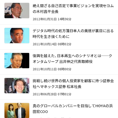
絶え間ざる自己否定で事業ビジョンを実現――セコム
の木村昌平会長
2012年01月31日 14時36分
デジタル時代の処方箋――日本人の美徳が裏目に出る
時代を生き抜くために
2011年10月14日 08時02分
復興を越えた、日本再生へのシナリオとは──ク
オンタムリープ 出井伸之代表取締役
2011年10月11日 08時00分
挑戦し続け世界の個人投資家を顧客に持つ証券会
社へ――マネックス証券 松本社長
2011年06月28日 07時01分
真のグローバルカンパニーを目指して――HOYAの浜
田宏COO