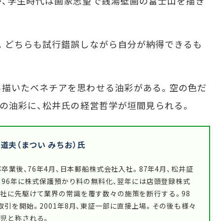
、学生時代は画家志望で銭湯壁画の富士山を描き
。どちらも試行錯誤しながら自分が納得できるも
描いたベネチアを思わせる油彩がある。空の色だ
その油彩に、松井氏の経営哲学が垣間見られる。
道夫（まつい みちお）氏
卒業後、76年4月、日本郵船株式会社入社。87年4月、松井証
任。96年に株式保護預かり料の無料化、翌年には店頭登録株式
社に先駆けて業界の常識を覆す数々の施策を断行する。98
引を開始。2001年8月、東証一部に直接上場。その後も様々
児と称される。