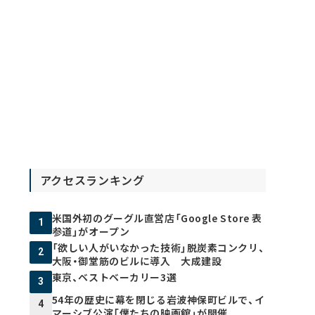
アクセスランキング
米国外初のグーグル直営店「Google Store 表
1
参道」がオープン
「欲しい人がいなかった技術」脱炭素コンクリ、
2
大阪・御堂筋のビルに導入 大成建設
東京、ベストベーカリー3選
3
54年の歴史に幕を閉じる岩波神保町ビルで、イ
4
マーシブ公演「僕たちの映画館」が開催