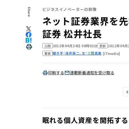
ビジネスイノベーターの群像
Share
ネット証券業界を先
証券 松井社長
2012年04月24日 08時02分
2012年04月
公開
更新
聞き手：浅井英二、文：三田真美
[ITmedia]
著者
印刷する
連載新着通知を受け取る
眠れる個人資産を開拓する