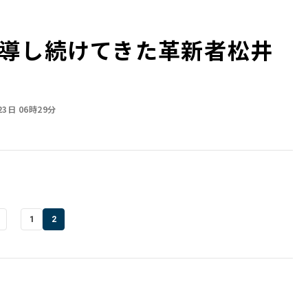
導し続けてきた革新者――松井
23日 06時29分
1
2