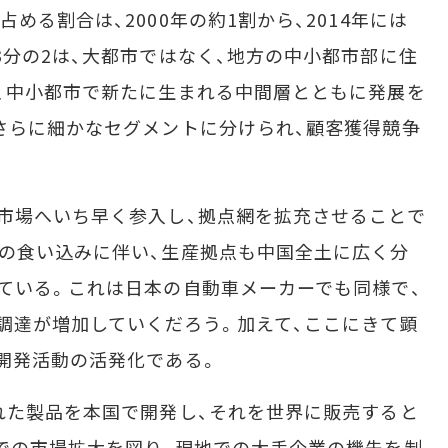
める割合は、2000年の約1割から、2014年には
3分の2は、大都市ではなく、地方の中小都市部に住
、中小都市で新たに生まれる中間層とともに発展を
さらに細かなセグメントに分けられ、顧客獲得競争
市場へいち早く参入し、拠点網を拡充させることで
の食い込みに伴い、生産拠点も中国全土に広く分
ている。これは日本の自動車メーカーでも同様で、
調達が増加していくだろう。加えて、ここにきて顕
開発活動の活発化である。
れた製品を本国で開発し、それを世界に販売すると
での市場拡大を図り、現地での大手企業の機先を制