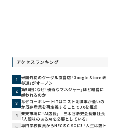
アクセスランキング
米国外初のグーグル直営店「Google Store 表
1
参道」がオープン
第50回：なぜ「優秀なマネジャー」ほど経営に
2
嫌われるのか
なぜコーポレートITはコスト削減率が低いの
3
か――既存産業を再定義することでDXを推進
楽天市場に「AI店長」 三木谷浩史会長兼社長
4
「人間味のあるAIを必要としている」
専門学校教員からNECのCISOに! 「人生は筋ト
5