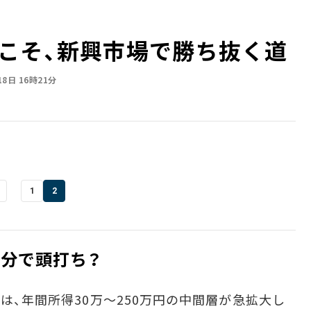
こそ、新興市場で勝ち抜く道
18日 16時21分
1
2
半分で頭打ち？
は、年間所得30万～250万円の中間層が急拡大し