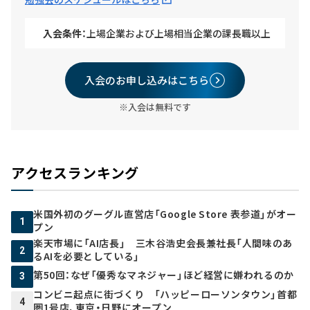
入会条件：
上場企業および上場相当企業の課長職以上
入会のお申し込みはこちら
※入会は無料です
アクセスランキング
米国外初のグーグル直営店「Google Store 表参道」がオー
1
プン
楽天市場に「AI店長」 三木谷浩史会長兼社長「人間味のあ
2
るAIを必要としている」
第50回：なぜ「優秀なマネジャー」ほど経営に嫌われるのか
3
コンビニ起点に街づくり 「ハッピーローソンタウン」首都
4
圏1号店、東京・日野にオープン