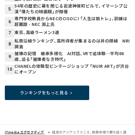
54年の歴史に幕を閉じる岩波神保町ビルで、イマーシブ公
5
演「僕たちの映画館」が開催
専門学校教員からNECのCISOに! 「人生は筋トレ」、訓練は
6
超難題 - NEC 淵上氏
東京、高級ラーメン3選
7
私鉄沿線ランキング、高所得者が集まるのは井の頭線 NRI
8
調査
被爆の記憶 継承多様化 AI対話、VRで追体験…平均86
9
歳、迫る「被爆者なき時代」
CHANELの体験型ビンテージショップ 「NUIR ART」が渋谷
10
にオープン
ランキングをもっと見る
ITmedia エグゼクティブ
経営のアジアシフトこそ、新興市場で勝ち抜く道