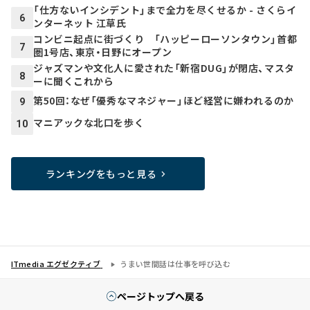
「仕方ないインシデント」まで全力を尽くせるか - さくらイ
6
ンターネット 江草氏
コンビニ起点に街づくり 「ハッピーローソンタウン」首都
7
圏1号店、東京・日野にオープン
ジャズマンや文化人に愛された「新宿DUG」が閉店、マスタ
8
ーに聞くこれから
第50回：なぜ「優秀なマネジャー」ほど経営に嫌われるのか
9
マニアックな北口を歩く
10
ランキングをもっと見る
ITmedia エグゼクティブ
うまい世間話は仕事を呼び込む
ページトップへ戻る