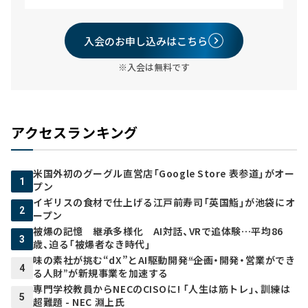
入会のお申し込みはこちら
※入会は無料です
アクセスランキング
米国外初のグーグル直営店「Google Store 表参道」がオー
1
プン
イギリスの食材で仕上げる江戸前寿司「英国鮨」が池袋にオ
2
ープン
被爆の記憶 継承多様化 AI対話、VRで追体験…平均86
3
歳、迫る「被爆者なき時代」
味の素社が挑む“dX”とAI駆動開発――“企画・開発・営業ができ
4
る人財”が新規事業を加速する
専門学校教員からNECのCISOに! 「人生は筋トレ」、訓練は
5
超難題 - NEC 淵上氏