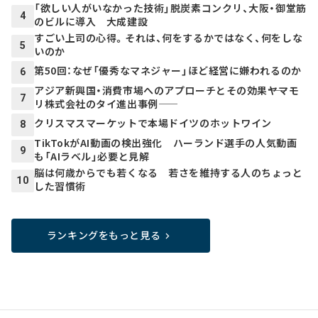
「欲しい人がいなかった技術」脱炭素コンクリ、大阪・御堂筋
4
のビルに導入 大成建設
すごい上司の心得。それは、何をするかではなく、何をしな
5
いのか
第50回：なぜ「優秀なマネジャー」ほど経営に嫌われるのか
6
アジア新興国・消費市場へのアプローチとその効果――ヤマモ
7
リ株式会社のタイ進出事例――
クリスマスマーケットで本場ドイツのホットワイン
8
TikTokがAI動画の検出強化 ハーランド選手の人気動画
9
も「AIラベル」必要と見解
脳は何歳からでも若くなる 若さを維持する人のちょっと
10
した習慣術
ランキングをもっと見る