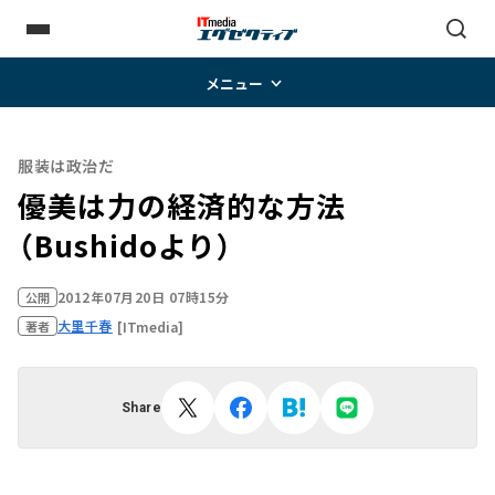
メニュー
服装は政治だ
優美は力の経済的な方法
（Bushidoより）
2012年07月20日 07時15分
公開
大里千春
[ITmedia]
著者
Share