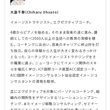
大里千春（Chiharu Ohsato）
イメージストラテジスト。エグゼクティブコーチ。
4歳からピアノを始める。そのまま音楽の道に進み、講
師としてのべ2000人以上の生徒への教育の実績を積
む。コーチングに出合い、音楽のキャリアに終止符を打
ち独立。自らの体験から人生が大きく変わるきっかけ
となった、コーチングとイメージストラテジングをそ
の職業に選ぶ。ニューヨークにてイメージ関係のスキ
ルを幅広く学び、ICF国際コーチ連盟ACC認定コーチ、
AICI国際イメージコンサルタント協会認定イメージコ
ンサルタントの資格を取得。
主にエグゼクティブを対象にパーソナルコーチング、組
織内の関係性をデザインするリレーションシップコー
チング、またイメージ戦略コンサルティング、セミナー
を行うことにより、ビジネスでの成功を導いている。人