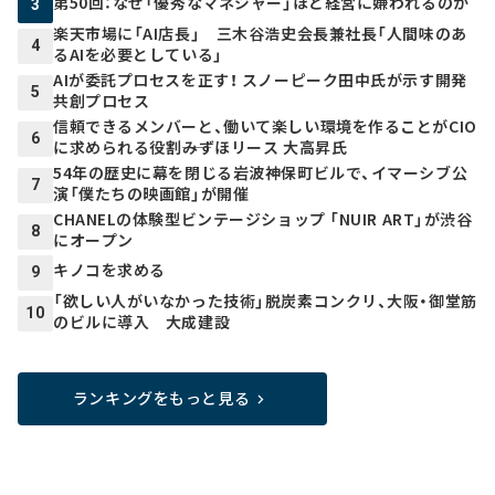
第50回：なぜ「優秀なマネジャー」ほど経営に嫌われるのか
3
楽天市場に「AI店長」 三木谷浩史会長兼社長「人間味のあ
4
るAIを必要としている」
AIが委託プロセスを正す！ スノーピーク田中氏が示す開発
5
共創プロセス
信頼できるメンバーと、働いて楽しい環境を作ることがCIO
6
に求められる役割――みずほリース 大高昇氏
54年の歴史に幕を閉じる岩波神保町ビルで、イマーシブ公
7
演「僕たちの映画館」が開催
CHANELの体験型ビンテージショップ 「NUIR ART」が渋谷
8
にオープン
キノコを求める
9
「欲しい人がいなかった技術」脱炭素コンクリ、大阪・御堂筋
10
のビルに導入 大成建設
ランキングをもっと見る