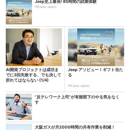
Jeep史上最長! 85時間の試乗体験
PR(Jeep Japan)
AI開発プロジェクトは成功ま
Jeep アソビュー！ギフト当た
でに3回失敗する、でも決して
る
折れてはならない (1/4)
PR(Jeep Japan)
“反テレワーク上司”が有能部下のやる気をなく
す
大阪ガスが月2000時間の共有作業を削減！