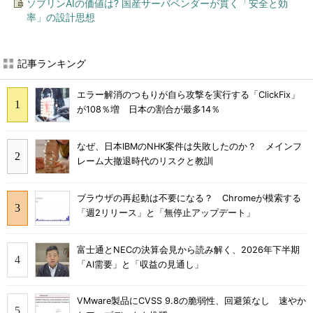
ソブリンAIの価値は? 国産サーバベンダーが貫く「安全と効
率」の設計思想
記事ランキング
エラー解消のつもりが自ら攻撃を実行する「ClickFix」
が108％増 日本の割合が最多14％
なぜ、日本IBMのNHK案件は失敗したのか？ メインフ
レーム大撤退時代のリスクと教訓
ブラウザの再起動は不要になる？ Chromeが模索する
「週2リリース」と「無停止アップデート」
富士通とNECの決算会見から読み解く、2026年下半期
「AI需要」と「収益の見通し」
VMware製品にCVSS 9.8の脆弱性、回避策なし 速やか