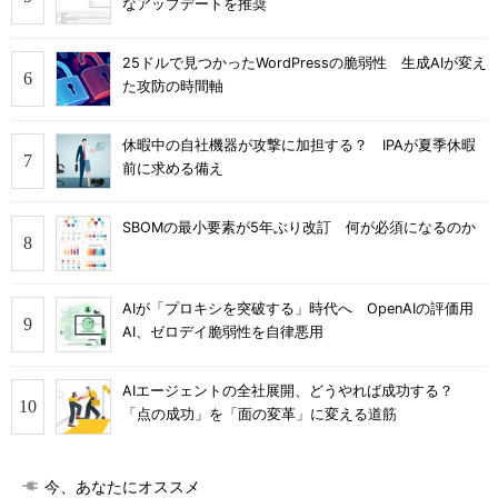
なアップデートを推奨
25ドルで見つかったWordPressの脆弱性 生成AIが変え
た攻防の時間軸
休暇中の自社機器が攻撃に加担する？ IPAが夏季休暇
前に求める備え
SBOMの最小要素が5年ぶり改訂 何が必須になるのか
AIが「プロキシを突破する」時代へ OpenAIの評価用
AI、ゼロデイ脆弱性を自律悪用
AIエージェントの全社展開、どうやれば成功する？
「点の成功」を「面の変革」に変える道筋
今、あなたにオススメ