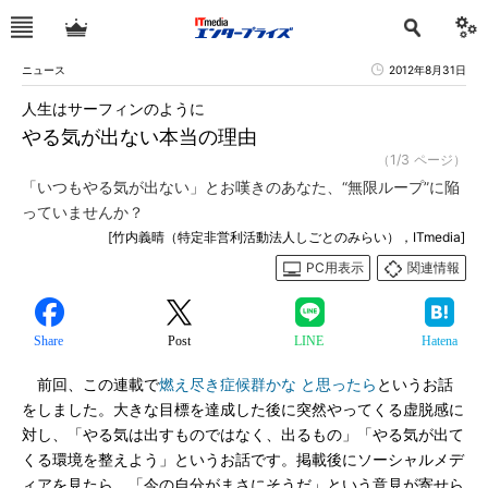
ニュース
2012年8月31日
人生はサーフィンのように
やる気が出ない本当の理由
（1/3 ページ）
「いつもやる気が出ない」とお嘆きのあなた、“無限ループ”に陥
っていませんか？
[竹内義晴（特定非営利活動法人しごとのみらい），ITmedia]
PC用表示
関連情報
Share
Post
LINE
Hatena
前回、この連載で
燃え尽き症候群かな と思ったら
というお話
をしました。大きな目標を達成した後に突然やってくる虚脱感に
対し、「やる気は出すものではなく、出るもの」「やる気が出て
くる環境を整えよう」というお話です。掲載後にソーシャルメデ
ィアを見たら、「今の自分がまさにそうだ」という意見が寄せら