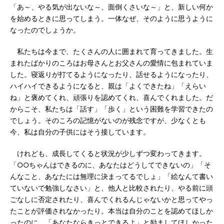
「あ～、やる気が出ないな～、面倒くさいな～」と、新しい何か
を始めるときに思ってしまう。一体なぜ、そのように思うように
なったのでしょうか。
私たちは今まで、たくさんの人に囲まれて育ってきました。生
まれたばかりのころはお母さんとお父さんの愛情に包まれていま
した。寝返りが打てるようになったり、話せるようになったり、
ハイハイできるようになると、親は「よくできたね」「えらい
ね」と褒めてくれ、頑張りを認めてくれ、喜んでくれました。だ
からこそ、私たちは「話す」「歩く」という困難を学習できたの
でしょう。そのころの記憶がないのが残念ですが、少なくとも
今、私は自分の子供にはそう接しています。
けれども、成長してくると状況が少しずつ変わってきます。
「○○ちゃんはできるのに、あなたはどうしてできないの」「そ
んなこと、あなたには無理に決まってるでしょ」「絵なんて書い
ていないで勉強しなさい」と、他人と比較されたり、やる前に頭
ごなしに否定されたり、喜んでくれるんじゃないかと思ってやっ
たことが評価されなかったり。本当は自分のことを認めてほしか
ったのに、「あなたならきっとできるよ」と励ましてほしかった