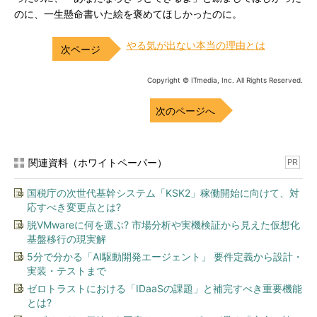
のに、一生懸命書いた絵を褒めてほしかったのに。
やる気が出ない本当の理由とは
Copyright © ITmedia, Inc. All Rights Reserved.
次のページへ
関連資料（ホワイトペーパー）
PR
国税庁の次世代基幹システム「KSK2」稼働開始に向けて、対
応すべき変更点とは?
脱VMwareに何を選ぶ? 市場分析や実機検証から見えた仮想化
基盤移行の現実解
5分で分かる「AI駆動開発エージェント」 要件定義から設計・
実装・テストまで
ゼロトラストにおける「IDaaSの課題」と補完すべき重要機能
とは?