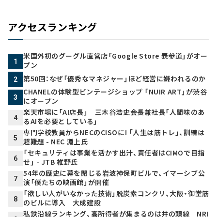
アクセスランキング
米国外初のグーグル直営店「Google Store 表参道」がオー
1
プン
第50回：なぜ「優秀なマネジャー」ほど経営に嫌われるのか
2
CHANELの体験型ビンテージショップ 「NUIR ART」が渋谷
3
にオープン
楽天市場に「AI店長」 三木谷浩史会長兼社長「人間味のあ
4
るAIを必要としている」
専門学校教員からNECのCISOに! 「人生は筋トレ」、訓練は
5
超難題 - NEC 淵上氏
「セキュリティは事業を活かす出汁、責任者はCIMOで目指
6
せ」 - JTB 椎野氏
54年の歴史に幕を閉じる岩波神保町ビルで、イマーシブ公
7
演「僕たちの映画館」が開催
「欲しい人がいなかった技術」脱炭素コンクリ、大阪・御堂筋
8
のビルに導入 大成建設
私鉄沿線ランキング、高所得者が集まるのは井の頭線 NRI