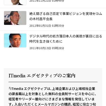
2011年11月21日 01時49分
絶え間ざる自己否定で事業ビジョンを実現――セコム
の木村昌平会長
2012年01月31日 02時35分
デジタル時代の処方箋――日本人の美徳が裏目に出る
時代を生き抜くために
2011年10月13日 05時28分
ITmedia エグゼクテ
ィ
ブのご案内
「ITmedia エグゼクティブは、上場企業および上場相当企業
の課長職以上を対象とした無料の会員制サービスを中心に、
経営者やリーダー層向けにさまざまな情報を発信していま
す。入会いただくとメールマガジンの購読、経営に役立つ旬