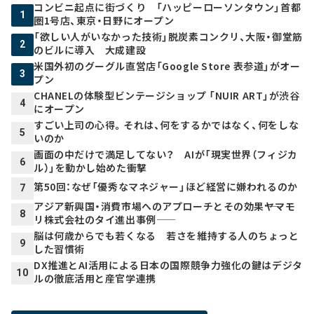
コンビニ起点に街づくり 「ハッピーローソンタウン」首都
1
圏1号店、東京・日野にオープン
「欲しい人がいなかった技術」脱炭素コンクリ、大阪・御堂筋
2
のビルに導入 大成建設
米国外初のグーグル直営店「Google Store 表参道」がオー
3
プン
CHANELの体験型ビンテージショップ 「NUIR ART」が渋谷
4
にオープン
すごい上司の心得。それは、何をするかではなく、何をしな
5
いのか
画面の中だけで満足してない？ AIが「現実世界（フィジカ
6
ル）」を動かし始めた衝撃
第50回：なぜ「優秀なマネジャー」ほど経営に嫌われるのか
7
アジア新興国・消費市場へのアプローチとその効果――ヤマモ
8
リ株式会社のタイ進出事例――
脳は何歳からでも若くなる 若さを維持する人のちょっと
9
した習慣術
DX推進とAI活用による日本の国際競争力強化の鍵はデジタ
10
ルの徹底活用と産官学連携