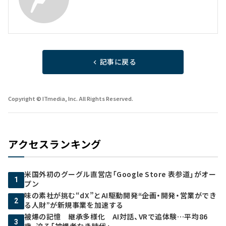
記事に戻る
Copyright © ITmedia, Inc. All Rights Reserved.
アクセスランキング
米国外初のグーグル直営店「Google Store 表参道」がオー
1
プン
味の素社が挑む“dX”とAI駆動開発――“企画・開発・営業ができ
2
る人財”が新規事業を加速する
被爆の記憶 継承多様化 AI対話、VRで追体験…平均86
3
歳、迫る「被爆者なき時代」