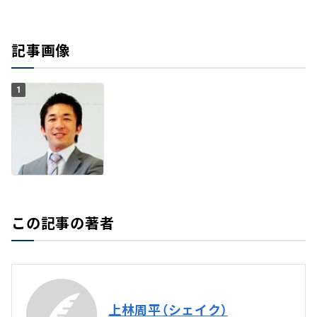
記事画像
1
この記事の著者
上林周平（シェイク）