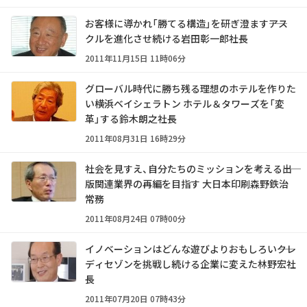
お客様に導かれ「勝てる構造」を研ぎ澄ます――アス
クルを進化させ続ける岩田彰一郎社長
2011年11月15日 11時06分
グローバル時代に勝ち残る理想のホテルを作りた
い――横浜ベイシェラトン ホテル＆タワーズを「変
革」する鈴木朗之社長
2011年08月31日 16時29分
社会を見すえ、自分たちのミッションを考える――出
版関連業界の再編を目指す 大日本印刷森野鉄治
常務
2011年08月24日 07時00分
イノベーションはどんな遊びよりおもしろい――クレ
ディセゾンを挑戦し続ける企業に変えた林野宏社
長
2011年07月20日 07時43分