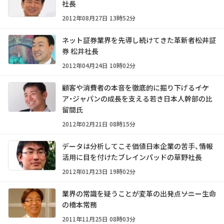
社長
2012年08月27日 13時52分
ネット証券業界を先導し続けてきた革新者――松井証
券 松井社長
2012年04月24日 10時02分
顧客や消費者の本音を徹底的に掘り下げる――イケ
ア・ジャパンの成長を支える若き日本人幹部の比
留間氏
2012年02月21日 08時15分
データは分析してこそ価値――日本企業の苦手、情報
活用に目を付けたブレインパッドの草野社長
2012年01月23日 19時02分
業界の常識を疑うことが変革の出発点――ソニー生命
の橋本常務
2011年11月25日 08時03分