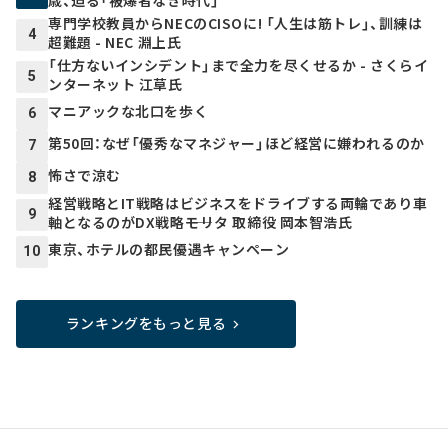
専門学校教員からNECのCISOに! 「人生は筋トレ」、訓練は
4
超難題 - NEC 淵上氏
「仕方ないインシデント」まで全力を尽くせるか - さくらイ
5
ンターネット 江草氏
マニアックな北口を歩く
6
第50回：なぜ「優秀なマネジャー」ほど経営に嫌われるのか
7
怖さで涼む
8
経営戦略とIT戦略はビジネスをドライブする両輪であり車
9
軸となるのがDX戦略――モリタ 取締役 岡本智浩氏
東京、ホテルの都民優遇キャンペーン
10
ランキングをもっと見る