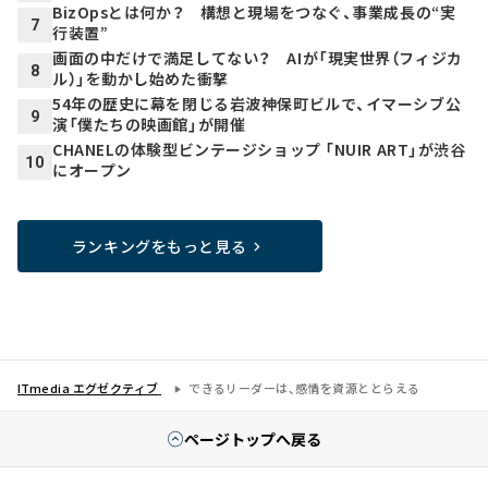
BizOpsとは何か？ 構想と現場をつなぐ、事業成長の“実
7
行装置”
画面の中だけで満足してない？ AIが「現実世界（フィジカ
8
ル）」を動かし始めた衝撃
54年の歴史に幕を閉じる岩波神保町ビルで、イマーシブ公
9
演「僕たちの映画館」が開催
CHANELの体験型ビンテージショップ 「NUIR ART」が渋谷
10
にオープン
ランキングをもっと見る
ITmedia エグゼクティブ
できるリーダーは、感情を資源ととらえる
ページトップへ戻る