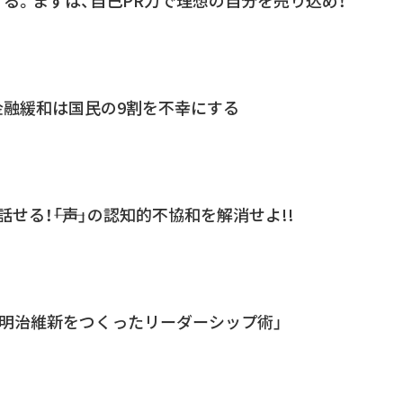
金融緩和は国民の9割を不幸にする
せる！――「声」の認知的不協和を解消せよ!!
「明治維新をつくったリーダーシップ術」