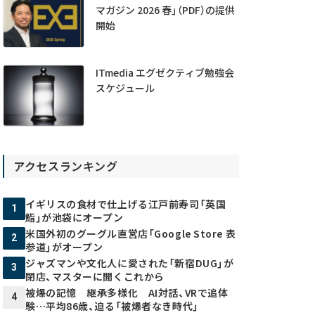
マガジン 2026 春」（PDF）の提供
開始
ITmedia エグゼクティブ勉強会
スケジュール
アクセスランキング
イギリスの食材で仕上げる江戸前寿司「英国
1
鮨」が池袋にオープン
米国外初のグーグル直営店「Google Store 表
2
参道」がオープン
ジャズマンや文化人に愛された「新宿DUG」が
3
閉店、マスターに聞くこれから
被爆の記憶 継承多様化 AI対話、VRで追体
4
験…平均86歳、迫る「被爆者なき時代」