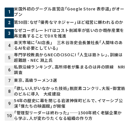
米国外初のグーグル直営店「Google Store 表参道」がオー
1
プン
第50回：なぜ「優秀なマネジャー」ほど経営に嫌われるのか
2
なぜコーポレートITはコスト削減率が低いのか――既存産業を
3
再定義することでDXを推進
楽天市場に「AI店長」 三木谷浩史会長兼社長「人間味のあ
4
るAIを必要としている」
専門学校教員からNECのCISOに! 「人生は筋トレ」、訓練は
5
超難題 - NEC 淵上氏
私鉄沿線ランキング、高所得者が集まるのは井の頭線 NRI
6
調査
東京、高級ラーメン3選
7
「欲しい人がいなかった技術」脱炭素コンクリ、大阪・御堂筋
8
のビルに導入 大成建設
54年の歴史に幕を閉じる岩波神保町ビルで、イマーシブ公
9
演「僕たちの映画館」が開催
「管理型リーダーは終わった」──1500年続く老舗企業か
10
ら学ぶ、人が変わりたくなる組織の作り方