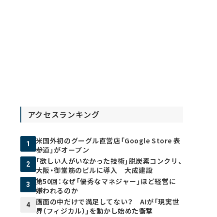
アクセスランキング
米国外初のグーグル直営店「Google Store 表
1
参道」がオープン
「欲しい人がいなかった技術」脱炭素コンクリ、
2
大阪・御堂筋のビルに導入 大成建設
第50回：なぜ「優秀なマネジャー」ほど経営に
3
嫌われるのか
画面の中だけで満足してない？ AIが「現実世
4
界（フィジカル）」を動かし始めた衝撃