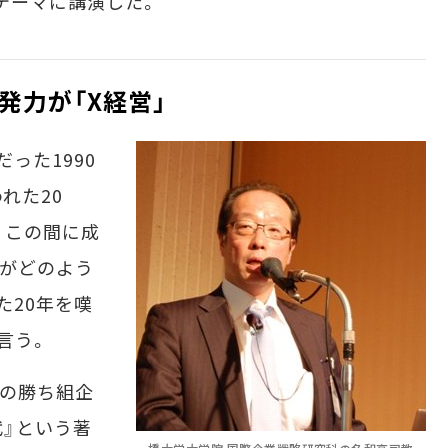
テーマに講演した。
発力が「X経営」
った1990
れた20
、この間に成
がどのよう
た20年を嘆
言う。
年の勝ち組企
代』という著