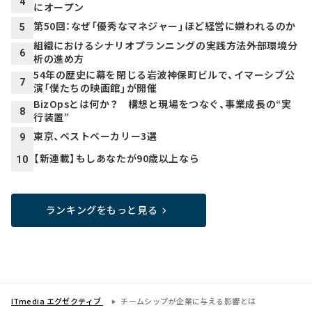
4
にオープン
第50回：なぜ「優秀なマネジャー」ほど経営に嫌われるのか
5
組織におけるシナリオプランニングの実践方法――外部環境分
6
析の進め方
54年の歴史に幕を閉じる岩波神保町ビルで、イマーシブ公
7
演「僕たちの映画館」が開催
BizOpsとは何か？ 構想と現場をつなぐ、事業成長の“実
8
行装置”
東京、ベストベーカリー3選
9
【新連載】もしあなたが90歳以上なら
10
ランキングをもっと見る
ITmedia エグゼクティブ
チームシップが企業に与える影響とは