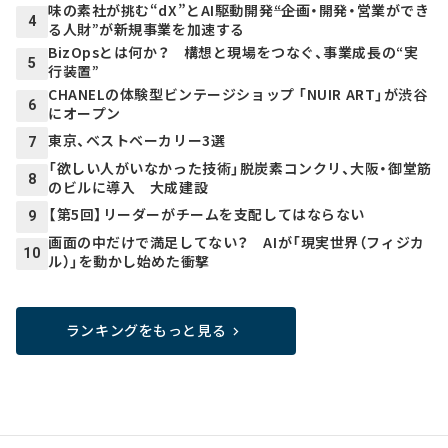
味の素社が挑む“dX”とAI駆動開発――“企画・開発・営業ができ
4
る人財”が新規事業を加速する
BizOpsとは何か？ 構想と現場をつなぐ、事業成長の“実
5
行装置”
CHANELの体験型ビンテージショップ 「NUIR ART」が渋谷
6
にオープン
東京、ベストベーカリー3選
7
「欲しい人がいなかった技術」脱炭素コンクリ、大阪・御堂筋
8
のビルに導入 大成建設
【第5回】リーダーがチームを支配してはならない
9
画面の中だけで満足してない？ AIが「現実世界（フィジカ
10
ル）」を動かし始めた衝撃
ランキングをもっと見る