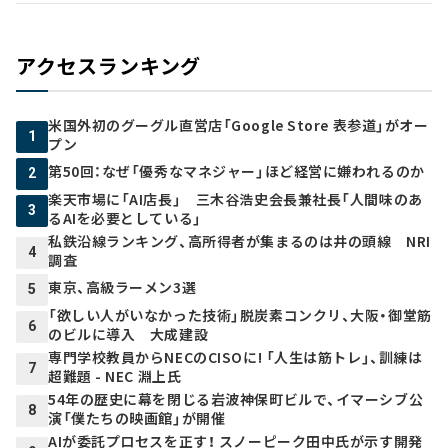
アクセスランキング
米国外初のグーグル直営店「Google Store 表参道」がオー
1
プン
第50回：なぜ「優秀なマネジャー」ほど経営に嫌われるのか
2
楽天市場に「AI店長」 三木谷浩史会長兼社長「人間味のあ
3
るAIを必要としている」
私鉄沿線ランキング、高所得者が集まるのは井の頭線 NRI
4
調査
東京、高級ラーメン3選
5
「欲しい人がいなかった技術」脱炭素コンクリ、大阪・御堂筋
6
のビルに導入 大成建設
専門学校教員からNECのCISOに! 「人生は筋トレ」、訓練は
7
超難題 - NEC 淵上氏
54年の歴史に幕を閉じる岩波神保町ビルで、イマーシブ公
8
演「僕たちの映画館」が開催
AIが委託プロセスを正す！ スノーピーク田中氏が示す開発