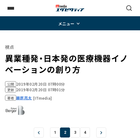
メニュー
視点
異業種発・日本発の医療機器イノ
ベーションの創り方
2019年02月20日 07時00分
公開
2019年02月20日 07時01分
更新
藤原亮太
[ITmedia]
著者
1
2
3
4