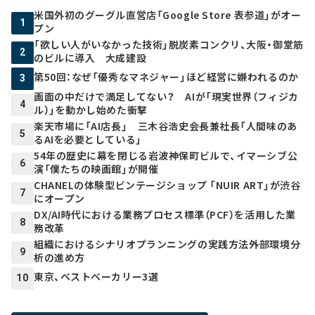
米国外初のグーグル直営店「Google Store 表参道」がオー
1
プン
「欲しい人がいなかった技術」脱炭素コンクリ、大阪・御堂筋
2
のビルに導入 大成建設
第50回：なぜ「優秀なマネジャー」ほど経営に嫌われるのか
3
画面の中だけで満足してない？ AIが「現実世界（フィジカ
4
ル）」を動かし始めた衝撃
楽天市場に「AI店長」 三木谷浩史会長兼社長「人間味のあ
5
るAIを必要としている」
54年の歴史に幕を閉じる岩波神保町ビルで、イマーシブ公
6
演「僕たちの映画館」が開催
CHANELの体験型ビンテージショップ 「NUIR ART」が渋谷
7
にオープン
DX/AI時代における業務プロセス標準（PCF）を活用した業
8
務改革
組織におけるシナリオプランニングの実践方法――外部環境分
9
析の進め方
東京、ベストベーカリー3選
10