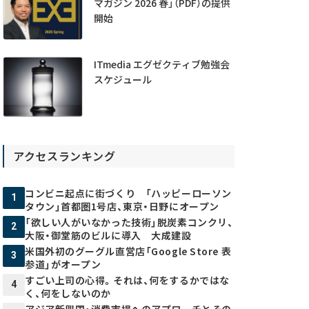
マガジン 2026 春」（PDF）の提供
開始
ITmedia エグゼクティブ勉強会
スケジュール
アクセスランキング
コンビニ起点に街づくり 「ハッピーローソン
1
タウン」首都圏1号店、東京・日野にオープン
「欲しい人がいなかった技術」脱炭素コンクリ、
2
大阪・御堂筋のビルに導入 大成建設
米国外初のグーグル直営店「Google Store 表
3
参道」がオープン
すごい上司の心得。それは、何をするかではな
4
く、何をしないのか
アジア新興国・消費市場へのアプローチとその