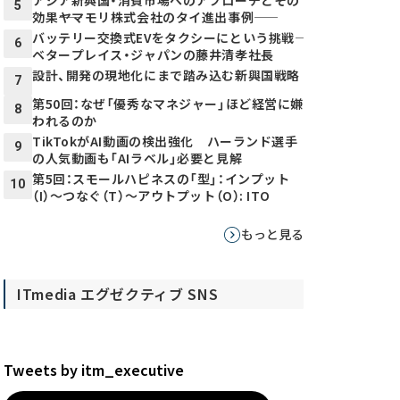
5
効果――ヤマモリ株式会社のタイ進出事例――
バッテリー交換式EVをタクシーにという挑戦――
6
ベタープレイス・ジャパンの藤井清孝社長
設計、開発の現地化にまで踏み込む新興国戦略
7
第50回：なぜ「優秀なマネジャー」ほど経営に嫌
8
われるのか
TikTokがAI動画の検出強化 ハーランド選手
9
の人気動画も「AIラベル」必要と見解
第5回：スモールハピネスの「型」：インプット
10
（I）～つなぐ（T）～アウトプット（O）: ITO
もっと見る
ITmedia エグゼクティブ SNS
Tweets by itm_executive