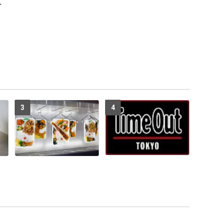
す
3
4