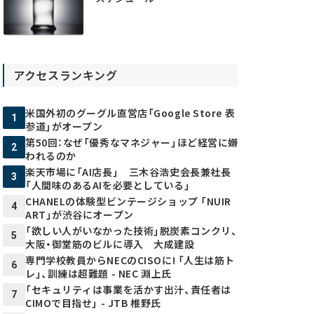
アクセスランキング
米国外初のグーグル直営店「Google Store 表
1
参道」がオープン
第50回：なぜ「優秀なマネジャー」ほど経営に嫌
2
われるのか
楽天市場に「AI店長」 三木谷浩史会長兼社長
3
「人間味のあるAIを必要としている」
CHANELの体験型ビンテージショップ 「NUIR
4
ART」が渋谷にオープン
「欲しい人がいなかった技術」脱炭素コンクリ、
5
大阪・御堂筋のビルに導入 大成建設
専門学校教員からNECのCISOに! 「人生は筋ト
6
レ」、訓練は超難題 - NEC 淵上氏
「セキュリティは事業を活かす出汁、責任者は
7
CIMOで目指せ」 - JTB 椎野氏