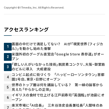
Copyright © ITmedia, Inc. All Rights Reserved.
アクセスランキング
画面の中だけで満足してない？ AIが「現実世界（フィジカ
1
ル）」を動かし始めた衝撃
米国外初のグーグル直営店「Google Store 表参道」がオー
2
プン
「欲しい人がいなかった技術」脱炭素コンクリ、大阪・御堂筋
3
のビルに導入 大成建設
コンビニ起点に街づくり 「ハッピーローソンタウン」首都
4
圏1号店、東京・日野にオープン
世界のトップ層は何を議論している？ 第一線の論客から
5
見えた「やらかしの正体」
イギリスの食材で仕上げる江戸前寿司「英国鮨」が池袋にオ
6
ープン
楽天市場に「AI店長」 三木谷浩史会長兼社長「人間味のあ
7