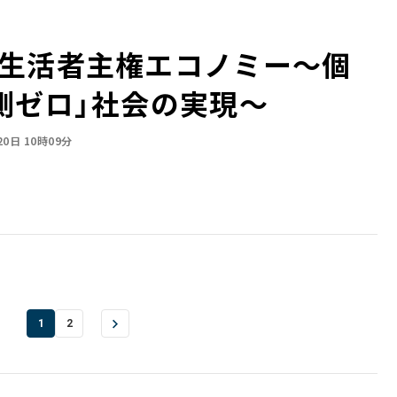
生活者主権エコノミー～個
測ゼロ」社会の実現～
20日 10時09分
1
2