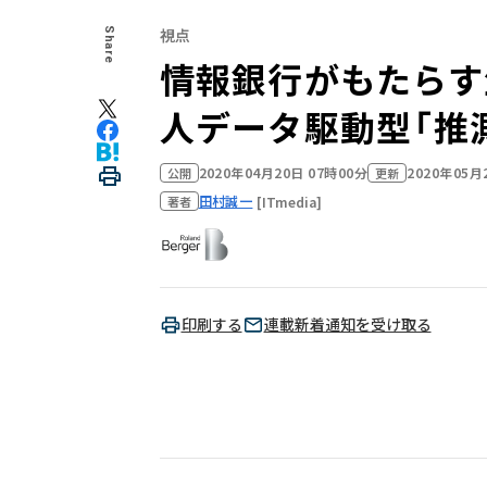
視点
Share
情報銀行がもたらす
人データ駆動型「推
2020年04月20日 07時00分
2020年05月
公開
更新
田村誠一
[ITmedia]
著者
印刷する
連載新着通知を受け取る