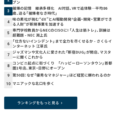
2
プン
被爆の記憶 継承多様化 AI対話、VRで追体験…平均86
3
歳、迫る「被爆者なき時代」
味の素社が挑む“dX”とAI駆動開発――“企画・開発・営業ができ
4
る人財”が新規事業を加速する
専門学校教員からNECのCISOに! 「人生は筋トレ」、訓練は
5
超難題 - NEC 淵上氏
「仕方ないインシデント」まで全力を尽くせるか - さくらイ
6
ンターネット 江草氏
ジャズマンや文化人に愛された「新宿DUG」が閉店、マスタ
7
ーに聞くこれから
コンビニ起点に街づくり 「ハッピーローソンタウン」首都
8
圏1号店、東京・日野にオープン
第50回：なぜ「優秀なマネジャー」ほど経営に嫌われるのか
9
マニアックな北口を歩く
10
ランキングをもっと見る