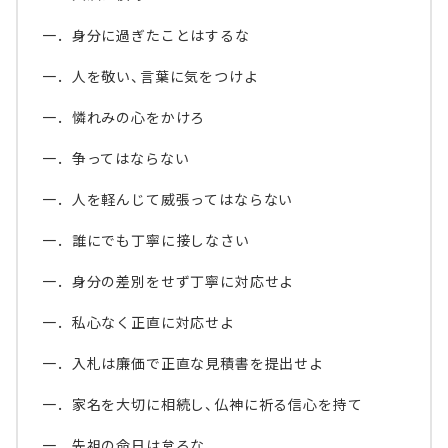
一．身分に過ぎたことはするな
一．人を敬い、言葉に気をつけよ
一．憐れみの心をかけろ
一．争ってはならない
一．人を軽んじて威張ってはならない
一．誰にでも丁寧に接しなさい
一．身分の差別をせず丁寧に対応せよ
一．私心なく正直に対応せよ
一．入札は廉価で正直な見積書を提出せよ
一．家名を大切に相続し、仏神に祈る信心を持て
一．先祖の命日は怠るな