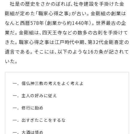
社是の歴史をさかのぼれば、社寺建設を手掛けた金
剛組が定めた「職家心得之事」が古い。金剛組の創業は
なんと西暦578年（創業から約1440年）。世界最古の企
業だ。金剛組は、四天王寺などの数多の古刹を手掛けて
きた。職家心得之事は江戸時代中期、第32代金剛喜定の
遺言である。そこには、以下のような16カ条が記されて
いた。
一．儒仏神三教の考えをよく考えよ
一．主人の好みに従え
一．修行に励め
一．出すぎたことをするな
一．大酒は慎め