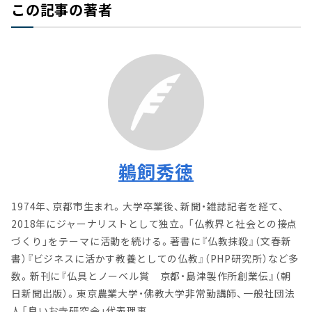
この記事の著者
鵜飼秀徳
1974年、京都市生まれ。大学卒業後、新聞・雑誌記者を経て、
2018年にジャーナリストとして独立。「仏教界と社会との接点
づくり」をテーマに活動を続ける。著書に『仏教抹殺』（文春新
書）『ビジネスに活かす教養としての仏教』（PHP研究所）など多
数。新刊に『仏具とノーベル賞 京都・島津製作所創業伝』（朝
日新聞出版）。東京農業大学・佛教大学非常勤講師、一般社団法
人「良いお寺研究会」代表理事。