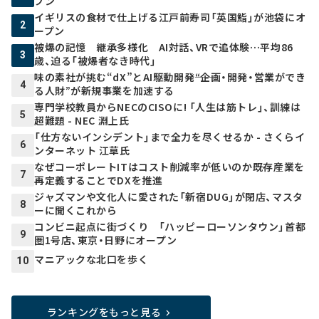
プン
イギリスの食材で仕上げる江戸前寿司「英国鮨」が池袋にオ
2
ープン
被爆の記憶 継承多様化 AI対話、VRで追体験…平均86
3
歳、迫る「被爆者なき時代」
味の素社が挑む“dX”とAI駆動開発――“企画・開発・営業ができ
4
る人財”が新規事業を加速する
専門学校教員からNECのCISOに! 「人生は筋トレ」、訓練は
5
超難題 - NEC 淵上氏
「仕方ないインシデント」まで全力を尽くせるか - さくらイ
6
ンターネット 江草氏
なぜコーポレートITはコスト削減率が低いのか――既存産業を
7
再定義することでDXを推進
ジャズマンや文化人に愛された「新宿DUG」が閉店、マスタ
8
ーに聞くこれから
コンビニ起点に街づくり 「ハッピーローソンタウン」首都
9
圏1号店、東京・日野にオープン
マニアックな北口を歩く
10
ランキングをもっと見る