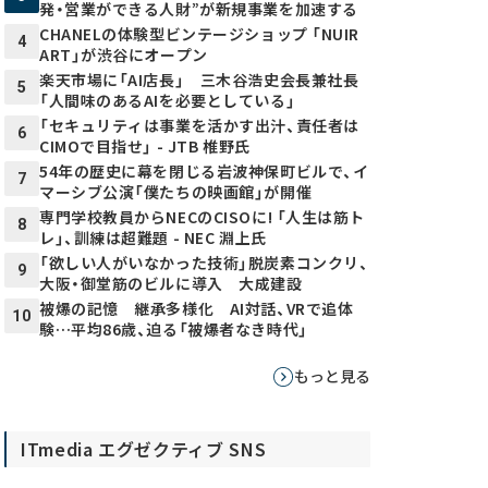
発・営業ができる人財”が新規事業を加速する
CHANELの体験型ビンテージショップ 「NUIR
4
ART」が渋谷にオープン
楽天市場に「AI店長」 三木谷浩史会長兼社長
5
「人間味のあるAIを必要としている」
「セキュリティは事業を活かす出汁、責任者は
6
CIMOで目指せ」 - JTB 椎野氏
54年の歴史に幕を閉じる岩波神保町ビルで、イ
7
マーシブ公演「僕たちの映画館」が開催
専門学校教員からNECのCISOに! 「人生は筋ト
8
レ」、訓練は超難題 - NEC 淵上氏
「欲しい人がいなかった技術」脱炭素コンクリ、
9
大阪・御堂筋のビルに導入 大成建設
被爆の記憶 継承多様化 AI対話、VRで追体
10
験…平均86歳、迫る「被爆者なき時代」
もっと見る
ITmedia エグゼクティブ SNS