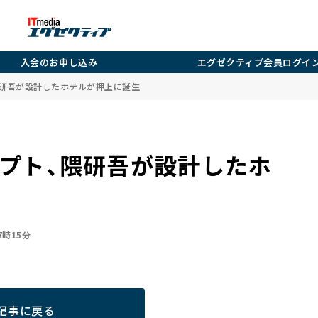
入会のお申し込み
エグゼクティブ会員ログイ
隈研吾が設計したホテルが押上に誕生
セプト、隈研吾が設計したホ
07時15分
記事に戻る