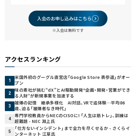
入会のお申し込みはこちら
※入会は無料です
アクセスランキング
米国外初のグーグル直営店「Google Store 表参道」がオー
1
プン
味の素社が挑む“dX”とAI駆動開発――“企画・開発・営業ができ
2
る人財”が新規事業を加速する
被爆の記憶 継承多様化 AI対話、VRで追体験…平均86
3
歳、迫る「被爆者なき時代」
専門学校教員からNECのCISOに! 「人生は筋トレ」、訓練は
4
超難題 - NEC 淵上氏
「仕方ないインシデント」まで全力を尽くせるか - さくらイ
5
ンターネット 江草氏