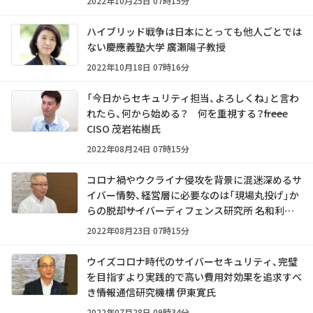
2022年10月25日 07時15分
ハイブリッド戦争は日本にとっても他人ごとでは
ない――慶應義塾大学 廣瀬陽子教授
2022年10月18日 07時16分
「今日からセキュリティ担当、よろしくね」と言わ
れたら、何から始める？ 何を重視する？――freee
CISO 茂岩祐樹氏
2022年08月24日 07時15分
コロナ禍やウクライナ侵攻を背景に混迷深めるサ
イバー情勢、経営層に必要なのは「現場丸投げ」か
らの脱却――サイバーディフェンス研究所 名和利男
氏
2022年08月23日 07時15分
ウイズコロナ時代のサイバーセキュリティ、完璧
を目指すより実践的で高い費用対効果を追求すべ
き――情報通信研究機構 伊東寛氏
2022年07月28日 09時34分