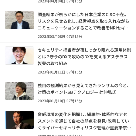
2023年04月04日 07時15分
調査結果が明らかにした日本企業のCISO不在。
リスクを見せる化し、経営視点を取り入れながら
コミュニケーションすることで改善を――NRIセキュ
アテクノロジーズ 足立道拡氏
2023年03月08日 07時15分
セキュリティ担当者が夜しっかり眠れる運用体制
とは？――守りのDXで攻めのDXを支えるアステラス
製薬の取り組み
2023年01月11日 07時15分
独自の観測結果から見えてきたランサムの今と、
対策のポイント――SBテクノロジー 辻伸弘氏
2023年01月10日 07時15分
脅威環境の変化を把握し、網羅的・体系的なアセ
スメントを通じて自社の弱点を発見・改善してい
くサイバーセキュリティリスク管理が重要――東京海
上日動火災保険 黒山康治氏