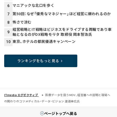
マニアックな北口を歩く
6
第50回：なぜ「優秀なマネジャー」ほど経営に嫌われるのか
7
怖さで涼む
8
経営戦略とIT戦略はビジネスをドライブする両輪であり車
9
軸となるのがDX戦略――モリタ 取締役 岡本智浩氏
東京、ホテルの都民優遇キャンペーン
10
ランキングをもっと見る
ITmedia エグゼクティブ
医療データを扱うMDV、経営層への説明と現場へ
の関わりのコツ――メディカル・データ・ビジョン 渡邉幸広氏
ページトップへ戻る