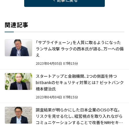
関連記事
「サプライチェーン」を人質に取るようになった
ランサム攻撃 ――ラックの西本氏が語る、万一への備
え
2023年04月05日 07時15分
スタートアップと金融機関、2つの側面を持つ
bitbankのセキュリティ対策とは？ ――ビットバンク
橋本健治氏
2023年04月04日 07時15分
調査結果が明らかにした日本企業のCISO不在。
リスクを見せる化し、経営視点を取り入れながら
コミュニケーションすることで改善を――NRIセキュ
アテクノロジーズ 足立道拡氏