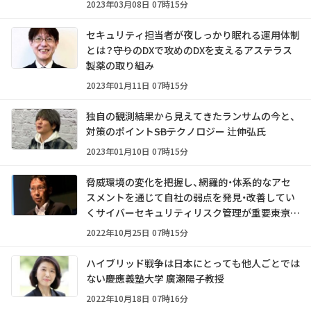
2023年03月08日 07時15分
セキュリティ担当者が夜しっかり眠れる運用体制
とは？――守りのDXで攻めのDXを支えるアステラス
製薬の取り組み
2023年01月11日 07時15分
独自の観測結果から見えてきたランサムの今と、
対策のポイント――SBテクノロジー 辻伸弘氏
2023年01月10日 07時15分
脅威環境の変化を把握し、網羅的・体系的なアセ
スメントを通じて自社の弱点を発見・改善してい
くサイバーセキュリティリスク管理が重要――東京海
上日動火災保険 黒山康治氏
2022年10月25日 07時15分
ハイブリッド戦争は日本にとっても他人ごとでは
ない――慶應義塾大学 廣瀬陽子教授
2022年10月18日 07時16分