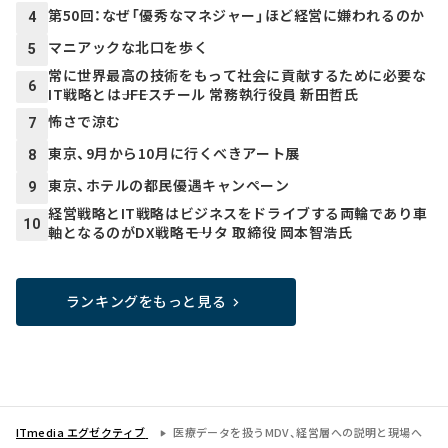
第50回：なぜ「優秀なマネジャー」ほど経営に嫌われるのか
4
マニアックな北口を歩く
5
常に世界最高の技術をもって社会に貢献するために必要な
6
IT戦略とは――JFEスチール 常務執行役員 新田哲氏
怖さで涼む
7
東京、9月から10月に行くべきアート展
8
東京、ホテルの都民優遇キャンペーン
9
経営戦略とIT戦略はビジネスをドライブする両輪であり車
10
軸となるのがDX戦略――モリタ 取締役 岡本智浩氏
ランキングをもっと見る
ITmedia エグゼクティブ
医療データを扱うMDV、経営層への説明と現場へ