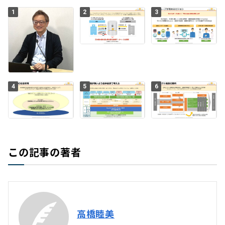
1
2
3
4
5
6
この記事の著者
高橋睦美