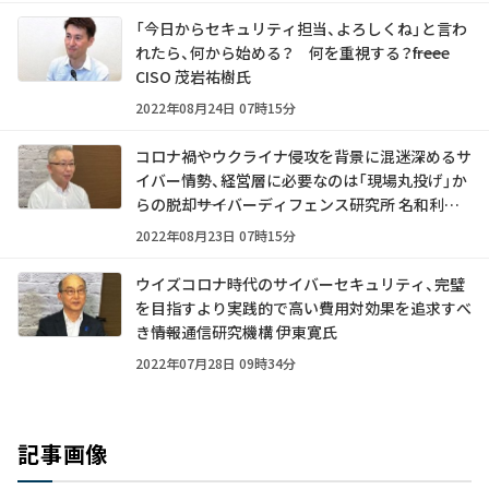
「今日からセキュリティ担当、よろしくね」と言わ
れたら、何から始める？ 何を重視する？――freee
CISO 茂岩祐樹氏
2022年08月24日 07時15分
コロナ禍やウクライナ侵攻を背景に混迷深めるサ
イバー情勢、経営層に必要なのは「現場丸投げ」か
らの脱却――サイバーディフェンス研究所 名和利男
氏
2022年08月23日 07時15分
ウイズコロナ時代のサイバーセキュリティ、完璧
を目指すより実践的で高い費用対効果を追求すべ
き――情報通信研究機構 伊東寛氏
2022年07月28日 09時34分
記事画像