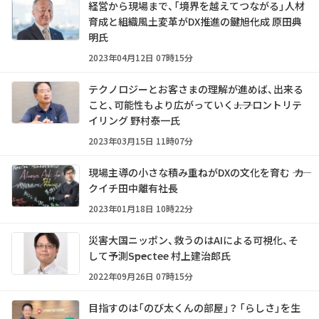
経営から現場まで、「境界を越えてつながる」人材
育成と組織風土変革がDX推進の鍵――旭化成 原田典
明氏
2023年04月12日 07時15分
テクノロジーとお客さまの理解が進めば、出来る
こと、可能性もより広がっていく――J.フロントリテ
イリング 野村泰一氏
2023年03月15日 11時07分
現場主導の小さな積み重ねがDXの文化を育む ―― カ
クイチ田中離有社長
2023年01月18日 10時22分
災害大国ニッポン、救うのはAIによる可視化、そ
して予測――Spectee 村上建治郎氏
2022年09月26日 07時15分
目指すのは「のび太くんの部屋」？ 「らしさ」を生