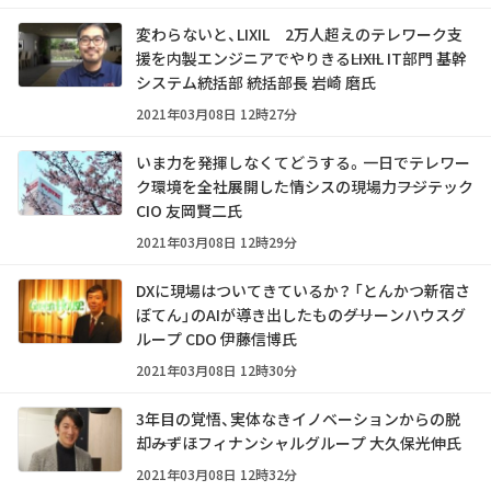
変わらないと、LIXIL 2万人超えのテレワーク支
援を内製エンジニアでやりきる――LIXIL IT部門 基幹
システム統括部 統括部長 岩崎 磨氏
2021年03月08日 12時27分
いま力を発揮しなくてどうする。一日でテレワー
ク環境を全社展開した情シスの現場力――フジテック
CIO 友岡賢二氏
2021年03月08日 12時29分
DXに現場はついてきているか？ 「とんかつ新宿さ
ぼてん」のAIが導き出したもの――グリーンハウスグ
ループ CDO 伊藤信博氏
2021年03月08日 12時30分
3年目の覚悟、実体なきイノベーションからの脱
却――みずほフィナンシャルグループ 大久保光伸氏
2021年03月08日 12時32分