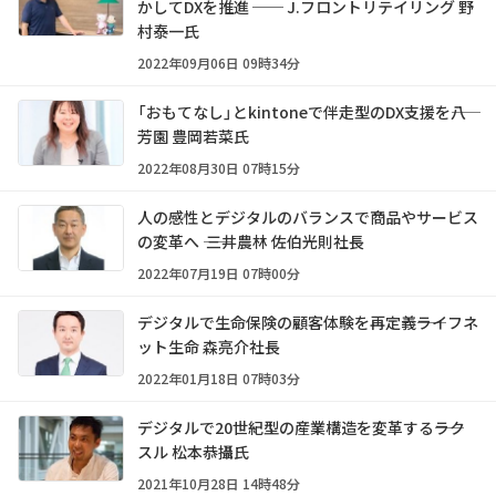
かしてDXを推進 ── J.フロントリテイリング 野
村泰一氏
2022年09月06日 09時34分
「おもてなし」とkintoneで伴走型のDX支援を――八
芳園 豊岡若菜氏
2022年08月30日 07時15分
人の感性とデジタルのバランスで商品やサービス
の変革へ ―― 三井農林 佐伯光則社長
2022年07月19日 07時00分
デジタルで生命保険の顧客体験を再定義――ライフネ
ット生命 森亮介社長
2022年01月18日 07時03分
デジタルで20世紀型の産業構造を変革する――ラク
スル 松本恭攝氏
2021年10月28日 14時48分