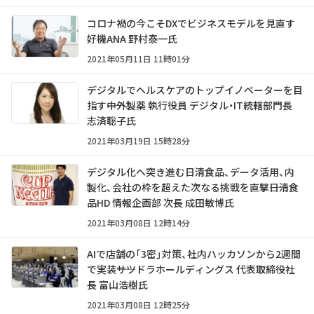
コロナ禍の今こそDXでビジネスモデルを見直す
好機――ANA 野村泰一氏
2021年05月11日 11時01分
デジタルでヘルスケアのトップイノベーターを目
指す――中外製薬 執行役員 デジタル・IT統轄部門長
志済聡子氏
2021年03月19日 15時28分
デジタル化へ突き進む日清食品、データ活用、内
製化、会社の枠を超えた次なる挑戦を直撃――日清食
品HD 情報企画部 次長 成田敏博氏
2021年03月08日 12時14分
AIで店舗の「3密」対策、社内ハッカソンから2週間
で実装――サツドラホールディングス 代表取締役社
長 富山浩樹氏
2021年03月08日 12時25分