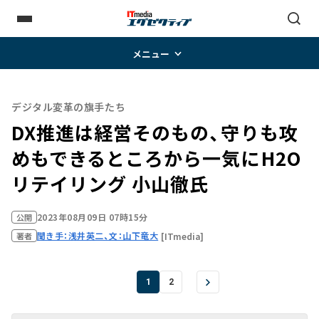
メニュー
デジタル変革の旗手たち
DX推進は経営そのもの、守りも攻
めもできるところから一気に――H2O
リテイリング 小山徹氏
2023年08月09日 07時15分
公開
聞き手：浅井英二、文：山下竜大
[ITmedia]
著者
1
2