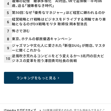
被爆の記憶 継承多様化 AI対話、VRで追体験…平均86
4
歳、迫る「被爆者なき時代」
第50回：なぜ「優秀なマネジャー」ほど経営に嫌われるのか
5
経営戦略とIT戦略はビジネスをドライブする両輪であり車
6
軸となるのがDX戦略――モリタ 取締役 岡本智浩氏
怖さで涼む
7
東京、ホテルの都民優遇キャンペーン
8
ジャズマンや文化人に愛された「新宿DUG」が閉店、マスタ
9
ーに聞くこれから
逆風吹き荒れるコンビニをどう変えるか～3兆円の巨大ビ
10
ジネスの変革を担う澤田貴司社長の挑戦
ランキングをもっと見る
ITmedia エグゼクティブ
DX推進は経営そのもの、守りも攻めもできるとこ