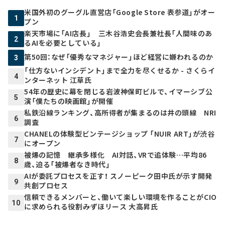
米国外初のグーグル直営店「Google Store 表参道」がオー
1
プン
楽天市場に「AI店長」 三木谷浩史会長兼社長「人間味のあ
2
るAIを必要としている」
第50回：なぜ「優秀なマネジャー」ほど経営に嫌われるのか
3
「仕方ないインシデント」まで全力を尽くせるか - さくらイ
4
ンターネット 江草氏
54年の歴史に幕を閉じる岩波神保町ビルで、イマーシブ公
5
演「僕たちの映画館」が開催
私鉄沿線ランキング、高所得者が集まるのは井の頭線 NRI
6
調査
CHANELの体験型ビンテージショップ 「NUIR ART」が渋谷
7
にオープン
被爆の記憶 継承多様化 AI対話、VRで追体験…平均86
8
歳、迫る「被爆者なき時代」
AIが委託プロセスを正す！ スノーピーク田中氏が示す開発
9
共創プロセス
信頼できるメンバーと、働いて楽しい環境を作ることがCIO
10
に求められる役割――みずほリース 大高昇氏