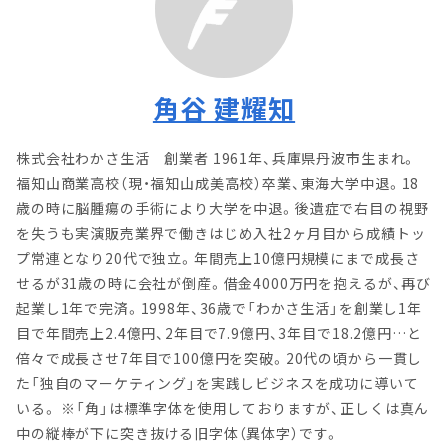
角谷 建耀知
株式会社わかさ生活 創業者 1961年、兵庫県丹波市生まれ。
福知山商業高校（現・福知山成美高校）卒業、東海大学中退。18
歳の時に脳腫瘍の手術により大学を中退。後遺症で右目の視野
を失うも実演販売業界で働きはじめ入社2ヶ月目から成績トッ
プ常連となり20代で独立。年間売上10億円規模にまで成長さ
せるが31歳の時に会社が倒産。借金4000万円を抱えるが、再び
起業し1年で完済。1998年、36歳で「わかさ生活」を創業し1年
目で年間売上2.4億円、2年目で7.9億円、3年目で18.2億円…と
倍々で成長させ7年目で100億円を突破。20代の頃から一貫し
た「独自のマーケティング」を実践しビジネスを成功に導いて
いる。 ※「角」は標準字体を使用しておりますが、正しくは真ん
中の縦棒が下に突き抜ける旧字体（異体字）です。