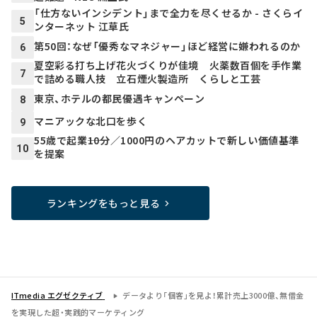
「仕方ないインシデント」まで全力を尽くせるか - さくらイ
5
ンターネット 江草氏
第50回：なぜ「優秀なマネジャー」ほど経営に嫌われるのか
6
夏空彩る打ち上げ花火づくりが佳境 火薬数百個を手作業
7
で詰める職人技 立石煙火製造所 くらしと工芸
東京、ホテルの都民優遇キャンペーン
8
マニアックな北口を歩く
9
55歳で起業――10分／1000円のヘアカットで新しい価値基準
10
を提案
ランキングをもっと見る
ITmedia エグゼクティブ
データより「個客」を見よ！累計売上3000億、無借金
を実現した超・実践的マーケティング