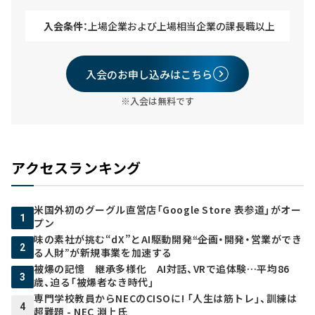
入会条件：
上場企業および上場相当企業の課長職以上
入会のお申し込みはこちら
※入会は無料です
アクセスランキング
米国外初のグーグル直営店「Google Store 表参道」がオー
1
プン
味の素社が挑む“dX”とAI駆動開発――“企画・開発・営業ができ
2
る人財”が新規事業を加速する
被爆の記憶 継承多様化 AI対話、VRで追体験…平均86
3
歳、迫る「被爆者なき時代」
専門学校教員からNECのCISOに! 「人生は筋トレ」、訓練は
4
超難題 - NEC 淵上氏